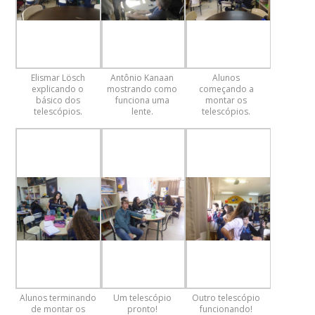
Elismar Lösch
Antônio Kanaan
Alunos
explicando o
mostrando como
começando a
básico dos
funciona uma
montar os
telescópios.
lente.
telescópios.
Alunos terminando
Um telescópio
Outro telescópio
de montar os
pronto!
funcionando!