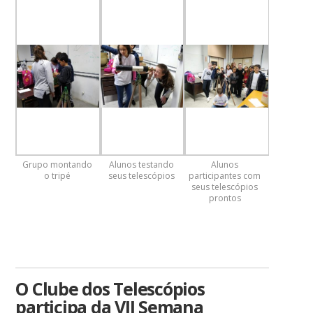
Grupo montando
Alunos testando
Alunos
o tripé
seus telescópios
participantes com
seus telescópios
prontos
O Clube dos Telescópios
participa da VII Semana