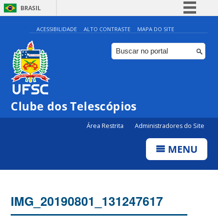
BRASIL
Simplifique!
ACESSIBILIDADE
ALTO CONTRASTE
MAPA DO SITE
Comunica BR
Participe
Acesso à informação
Legislação
Clube dos Telescópios
Canais
Área Restrita
Administradores do Site
MENU
IMG_20190801_131247617